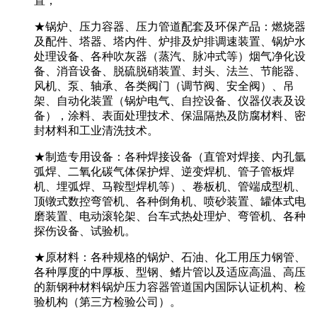
置；
★锅炉、压力容器、压力管道配套及环保产品：燃烧器
及配件、塔器、塔内件、炉排及炉排调速装置、锅炉水
处理设备、各种吹灰器（蒸汽、脉冲式等）烟气净化设
备、消音设备、脱硫脱硝装置、封头、法兰、节能器、
风机、泵、轴承、各类阀门（调节阀、安全阀）、吊
架、自动化装置（锅炉电气、自控设备、仪器仪表及设
备），涂料、表面处理技术、保温隔热及防腐材料、密
封材料和工业清洗技术。
★制造专用设备：各种焊接设备（直管对焊接、内孔氩
弧焊、二氧化碳气体保护焊、逆变焊机、管子管板焊
机、埋弧焊、马鞍型焊机等）、卷板机、管端成型机、
顶镦式数控弯管机、各种倒角机、喷砂装置、罐体式电
磨装置、电动滚轮架、台车式热处理炉、弯管机、各种
探伤设备、试验机。
★原材料：各种规格的锅炉、石油、化工用压力钢管、
各种厚度的中厚板、型钢、鳍片管以及适应高温、高压
的新钢种材料锅炉压力容器管道国内国际认证机构、检
验机构（第三方检验公司）。