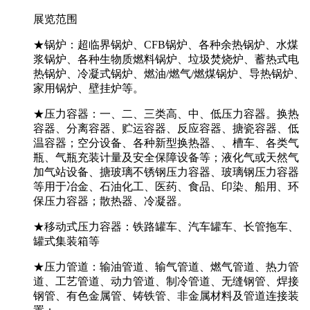
展览范围
★锅炉：超临界锅炉、CFB锅炉、各种余热锅炉、水煤
浆锅炉、各种生物质燃料锅炉、垃圾焚烧炉、蓄热式电
热锅炉、冷凝式锅炉、燃油/燃气/燃煤锅炉、导热锅炉、
家用锅炉、壁挂炉等。
★压力容器：一、二、三类高、中、低压力容器。换热
容器、分离容器、贮运容器、反应容器、搪瓷容器、低
温容器；空分设备、各种新型换热器、、槽车、各类气
瓶、气瓶充装计量及安全保障设备等；液化气或天然气
加气站设备、搪玻璃不锈钢压力容器、玻璃钢压力容器
等用于冶金、石油化工、医药、食品、印染、船用、环
保压力容器；散热器、冷凝器。
★移动式压力容器：铁路罐车、汽车罐车、长管拖车、
罐式集装箱等
★压力管道：输油管道、输气管道、燃气管道、热力管
道、工艺管道、动力管道、制冷管道、无缝钢管、焊接
钢管、有色金属管、铸铁管、非金属材料及管道连接装