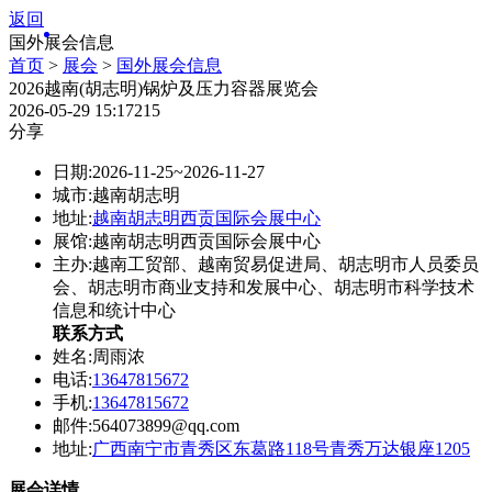
返回
国外展会信息
首页
>
展会
>
国外展会信息
2026越南(胡志明)锅炉及压力容器展览会
2026-05-29 15:17
215
分享
日期:
2026-11-25~2026-11-27
城市:
越南胡志明
地址:
越南胡志明西贡国际会展中心
展馆:
越南胡志明西贡国际会展中心
主办:
越南工贸部、越南贸易促进局、胡志明市人员委员
会、胡志明市商业支持和发展中心、胡志明市科学技术
信息和统计中心
联系方式
姓名:
周雨浓
电话:
13647815672
手机:
13647815672
邮件:
564073899@qq.com
地址:
广西南宁市青秀区东葛路118号青秀万达银座1205
展会详情