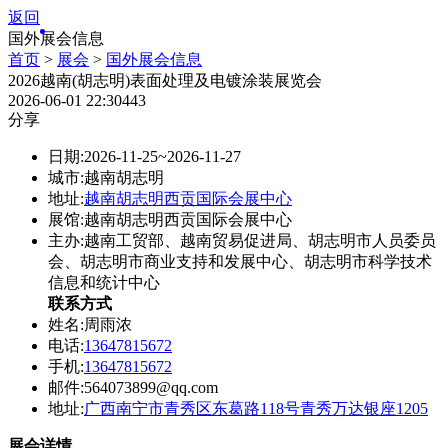
返回
国外展会信息
首页
>
展会
>
国外展会信息
2026越南(胡志明)表面处理及电镀涂装展览会
2026-06-01 22:30
443
分享
日期:
2026-11-25~2026-11-27
城市:
越南胡志明
地址:
越南胡志明西贡国际会展中心
展馆:
越南胡志明西贡国际会展中心
主办:
越南工贸部、越南贸易促进局、胡志明市人员委员
会、胡志明市商业支持和发展中心、胡志明市科学技术
信息和统计中心
联系方式
姓名:
周雨浓
电话:
13647815672
手机:
13647815672
邮件:
564073899@qq.com
地址:
广西南宁市青秀区东葛路118号青秀万达银座1205
展会详情