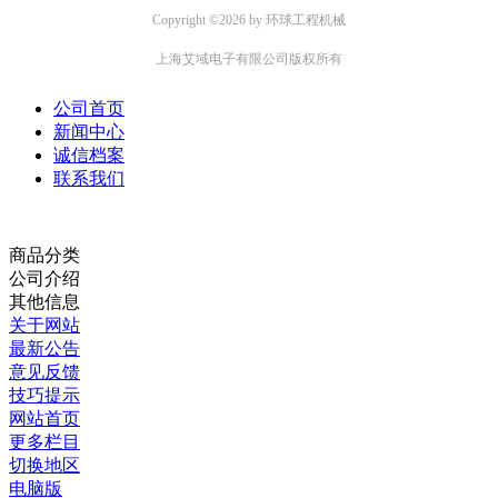
Copyright ©2026 by 环球工程机械
上海艾域电子有限公司版权所有
公司首页
新闻中心
诚信档案
联系我们
商品分类
公司介绍
其他信息
关于网站
最新公告
意见反馈
技巧提示
网站首页
更多栏目
切换地区
电脑版