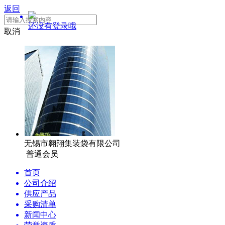
返回
还没有登录哦
取消
无锡市翱翔集装袋有限公司
普通会员
首页
公司介绍
供应产品
采购清单
新闻中心