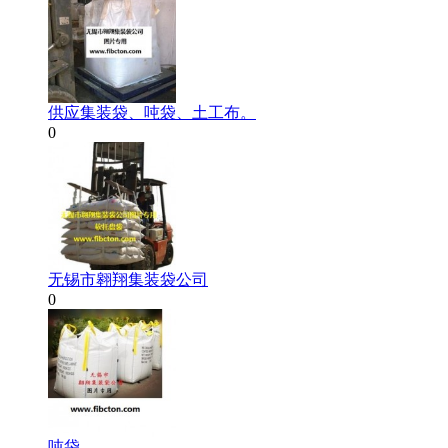
供应集装袋、吨袋、土工布。
0
无锡市翱翔集装袋公司
0
吨袋