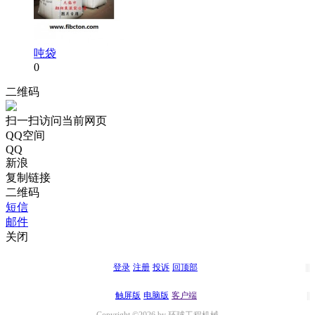
吨袋
0
二维码
扫一扫访问当前网页
QQ空间
QQ
新浪
复制链接
二维码
短信
邮件
关闭
登录
注册
投诉
回顶部
触屏版
电脑版
客户端