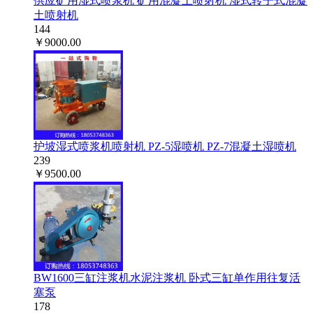
供应矿用湿式喷浆机 矿用混凝土喷射机 湿式转子式混凝
土喷射机
144
￥
9000.00
护坡湿式喷浆机喷射机 PZ-5湿喷机 PZ-7混凝土湿喷机
239
￥
9500.00
BW1600三缸注浆机水泥注浆机 卧式三缸单作用往复活
塞泵
178