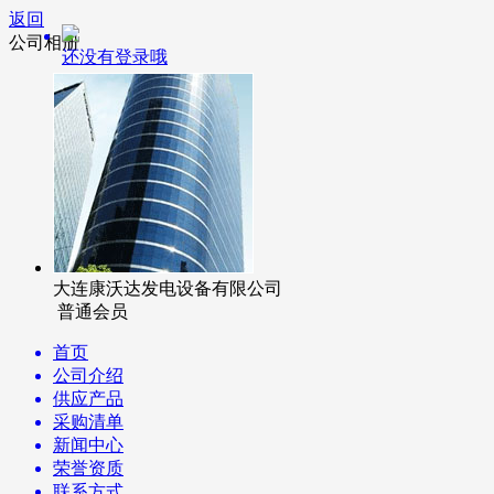
返回
公司相册
还没有登录哦
大连康沃达发电设备有限公司
普通会员
首页
公司介绍
供应产品
采购清单
新闻中心
荣誉资质
联系方式