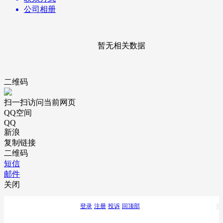
公司相册
暂无相关数据
二维码
扫一扫访问当前网页
QQ空间
QQ
新浪
复制链接
二维码
短信
邮件
关闭
登录
注册
投诉
回顶部