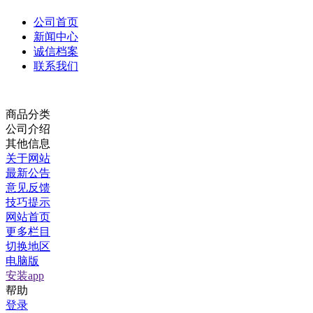
公司首页
新闻中心
诚信档案
联系我们
商品分类
公司介绍
其他信息
关于网站
最新公告
意见反馈
技巧提示
网站首页
更多栏目
切换地区
电脑版
安装app
帮助
登录