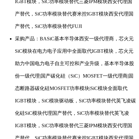
IGBT模块，SiC功率模块替代三菱IPM模块西安代理国
产替代，SiC功率模块替代赛米控IGBT模块西安代理国
产替代，SiC功率模块替代FUJI
采购产品：BASiC基本半导体西安一级代理商，芯火元
SiC模块在电力电子应用中全面取代IGBT模块，芯火元
助力中国电力电子自主可控和产业升级，基本半导体股
份一级代理|国产碳化硅（SiC）MOSFET一级代理商|固
态断路器碳化硅MOSFET功率模块|SiC模块全面取代
IGBT模块，SiC模块驱动板，SiC功率模块替代英飞凌碳
化硅SiC模块代理国产替代，SiC功率模块替代英飞凌
IGBT模块，SiC功率模块替代三菱IPM模块西安代理国
产替代，SiC功率模块替代赛米控IGBT模块西安代理国