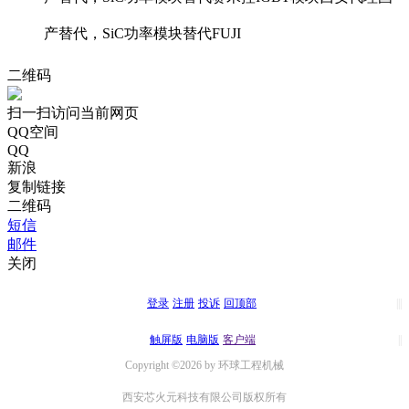
产替代，SiC功率模块替代FUJI
二维码
扫一扫访问当前网页
QQ空间
QQ
新浪
复制链接
二维码
短信
邮件
关闭
登录
注册
投诉
回顶部
触屏版
电脑版
客户端
Copyright ©2026 by 环球工程机械
西安芯火元科技有限公司版权所有