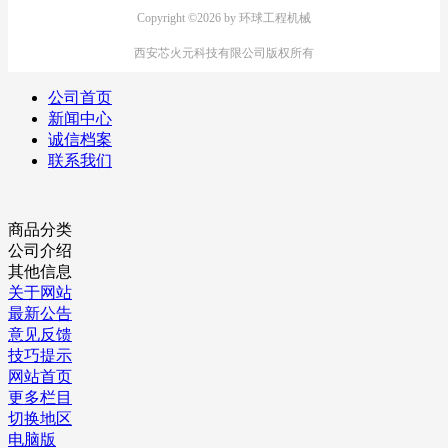
Copyright ©2026 by 环球工程机械
西安芯火元科技有限公司版权所有
公司首页
新闻中心
诚信档案
联系我们
商品分类
公司介绍
其他信息
关于网站
最新公告
意见反馈
技巧提示
网站首页
更多栏目
切换地区
电脑版