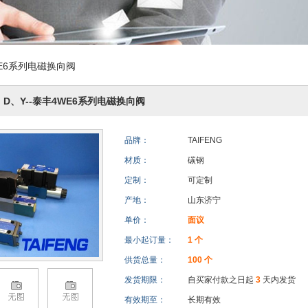
WE6系列电磁换向阀
、D、Y--泰丰4WE6系列电磁换向阀
品牌：
TAIFENG
材质：
碳钢
定制：
可定制
产地：
山东济宁
单价：
面议
最小起订量：
1 个
供货总量：
100 个
发货期限：
自买家付款之日起
3
天内发货
有效期至：
长期有效