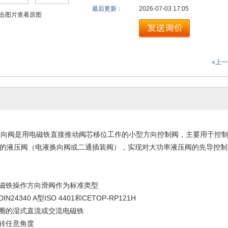
最后更新：
2026-07-03 17:05
击图片查看原图
«上
换向阀是用电磁铁直接推动阀芯移位工作的小型方向控制阀，主要用于控
的液压阀（电液换向阀或二通插装阀），实现对大功率液压阀的先导控制
电磁铁操作方向滑阀作为标准类型
N24340 A型ISO 4401和CETOP-RP121H
线圈的湿式直流或交流电磁铁
旋转任意角度