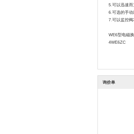
5.可以迅速
6.可选的手
7.可以监控
WE6型电磁换向阀
4WE6ZC
询价单