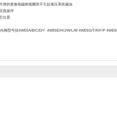
而方便的更换电磁铁线圈而不引起液压系统漏油
动应急操作
阀芯位置
型号括4WE6A/B/C/D/Y 4WE6E/H/J/W/L/M 4WE6G/T/R/F/P 4WE6G