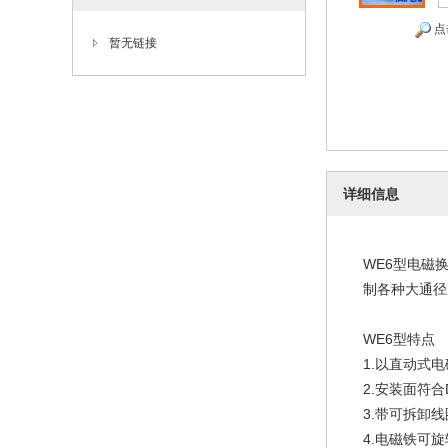
点
暂无链接
详细信息
WE6型电磁
制各种大通径
WE6型特点
1.以直动式
2.安装面符合DI
3.带可拆卸
4.电磁铁可