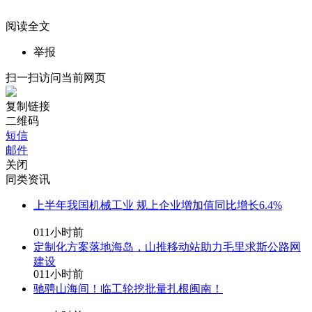
阅读全文
举报
扫一扫访问当前网页
复制链接
二维码
短信
邮件
关闭
同类资讯
上半年我国机械工业 规上企业增加值同比增长6.4%
0
11小时前
定制化方案落地海岛，山推移动站助力毛里求斯公路网
建设
0
11小时前
驰骋山海间！临工轮挖批量扎根闽南！