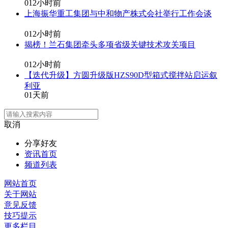
0
12小时前
上海振华重工集团与中和物产株式会社举行工作会谈
0
12小时前
揭榜！兰石集团牵头多项省级关键技术攻关项目
0
12小时前
【迭代升级】方圆升级版HZS90D型箱式搅拌站启运叙
利亚
0
1天前
取消
分享好友
资讯首页
频道列表
网站首页
关于网站
意见反馈
技巧提示
更多栏目