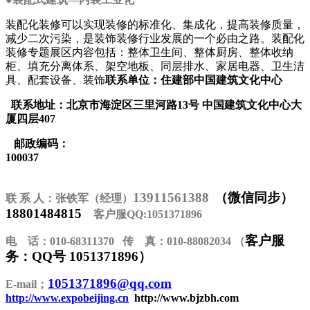
装配化装修可以实现装修的标准化、集成化，提高装修质量，
减少二次污染，是装饰装修行业发展的一个必由之路。装配化
装修专题展区内容包括：整体卫生间、整体厨房、整体收纳
柜、填充分离体系、架空地板、同层排水、家居电器、卫生洁
具、配套设备、装饰
联系单位：住建部中国建筑文化中心
联系地址：北京市海淀区三里河路13号 中国建筑文化中心大
厦四层407
邮政编码：
1000
13911561388
（微信同步）
联
系
人：张铁军（经理）
18801484815
客户服
QQ:1051371896
客户服
电
话：
010-68311370
传
真：
010-88082034
（
务：QQ号 1051371896）
1051371896@qq.com
E-mail
；
http://www.expobeijing.cn
http://www.bjzbh.com