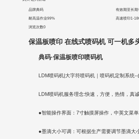
品牌
典码
有效期至
长期
耐高温作业
99%
高速喷印
1-1
浏览次数
0
保温板喷印 在线式喷码机 可一机多
典码·保温板喷印喷码机
LDM喷码机|大字符喷码机｜喷码机定制系统-
LDM喷码机服务理念:快速，方便，热情，真
●智能操作界面：7寸触摸屏操作，中英文菜
●墨滴大小可调：可根据生产需要调节墨滴大