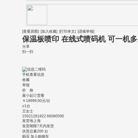
[查看原图]
[加入收藏]
[打印本文]
[违规举报]
保温板喷印 在线式喷码机 可一机多
分享
扫一扫
手机查看信息
收藏
举报
价 格
最小起订货量
￥
19999.00
元/台
≥1台
王女士
15021281922
66080590
发货地
上海
发货期限
7天内发货
供货总量
200 台
购买
加入购物车