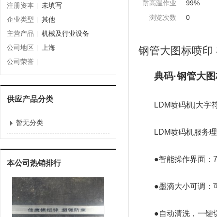
耐高温作业
99%
注册资本
|
未填写
浏览次数
0
企业类型
|
其他
主营产品
|
机械及行业设备
公司地区
|
上海
钢管大图标喷印 
公司荣誉
|
典码·钢管大
供应产品分类
LDM喷码机|大
暂无分类
LDM喷码机服务
●智能操作界面：
本公司热销排行
●墨滴大小可调：
●自动清洗，一键