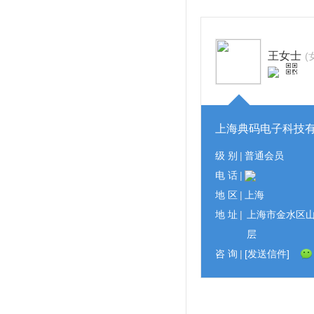
王女士
(
上海典码电子科技
级 别
|
普通会员
电 话
|
地 区
|
上海
地 址
|
上海市金水区山
层
咨 询
|
[发送信件]