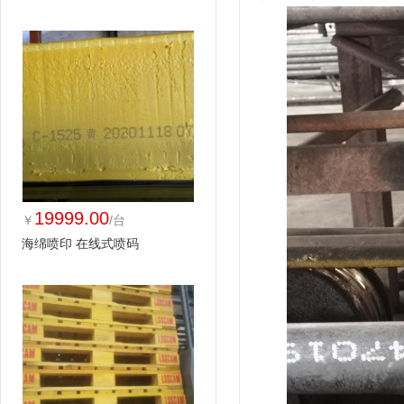
19999.00
￥
/台
海绵喷印 在线式喷码