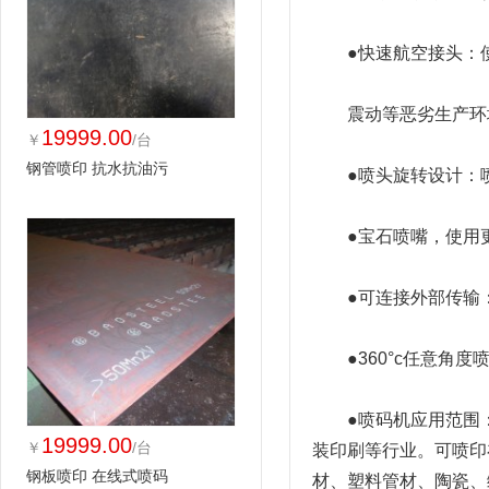
●快速航空接头：使
震动等恶劣生产环
19999.00
￥
/台
钢管喷印 抗水抗油污
●喷头旋转设计：
●宝石喷嘴，使用更流
●可连接外部传输
●360°c任意
●喷码机应用范围
19999.00
￥
/台
装印刷等行业。可喷印
钢板喷印 在线式喷码
材、塑料管材、陶瓷、