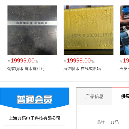
19999.00
19999.00
19
￥
/台
￥
/台
￥
钢管喷印 抗水抗油污
海绵喷印 在线式喷码
石英
产品信息
供
上海典码电子科技有限公司
品牌
典码