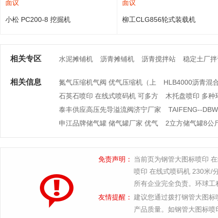
面议
面议
小松 PC200-8 挖掘机
柳工CLG856轮式装载机
相关专区
水泥摊铺机
沥青摊铺机
沥青搅拌站
稳定土厂拌
相关信息
氮气压缩机气阀 优气压缩机（上
HLB4000沥青
石英石喷印 在线式喷码机 可多方
木托盘喷印 多种
泰丰供应高压先导溢流阀济宁厂家
TAIFENG--D
申江品牌储气罐 储气罐厂家 优气
2立方储气罐8公斤
免责声明：
当前页为钢管大图标喷印 在
喷印 在线式喷码机 230
所有企业完全负责。环球工
友情提醒：
建议您通过拨打钢管大图标喷
产品质量。如钢管大图标喷印