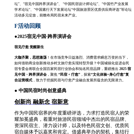
坛”、“宿见中国跨界演讲会”、 “中国民宿设计师论坛”、“中国竹产业发展
学术论坛“、“中国素行天下发展论坛“中国旅游景区优质供应商评选”等论坛
活动多元绽放，前瞻布局民宿未来产业。
F
活动回顾
●
2025宿见中国·跨界演讲会
宿见疗愈 觉醒新生
大咖齐聚，思想激荡
！在市场竞争日益激烈、消费需求瞬息万变的当下，
如何借助商业创新推动乡村文旅疗愈实现转型升级？中国城镇化促进会民
宿专委会将联合全国百家民宿行业协会和知名民宿品牌，重磅推出
2025
宿
见中国・跨界演讲会
，聚焦
“民宿 + 疗愈”
，探索
“文化体验+身心疗愈”复
合运营模式
，致力于挖掘民宿与疗愈产业融合发展所蕴含的无限潜力。
●
中国民宿时尚创意盛典
创新尚
融新念
宿新意
作为中国民宿界的年度重磅评选，力求打造民宿人的荣
耀加冕盛典，着重对旅游民宿领域中杰出的民宿品牌、
资深民宿主、潜力设计师，以及特色民宿文创、优质民
宿自媒体予以嘉奖和肯定。借盛典举办的契机，集结行