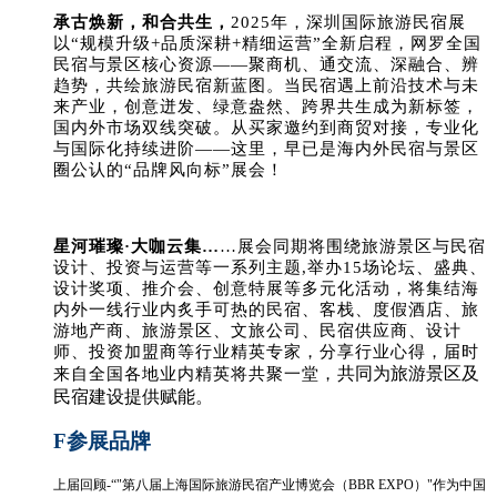
承古焕新，和合共生，
2
025
年，
深圳国际旅游民宿展
以“规模升级+品质深耕+精细运营”全新启程，网罗全国
民宿与景区核心资源——聚商机、通交流、深融合、辨
趋势，共绘旅游民宿新蓝图。当民宿遇上前沿技术与未
来产业，创意迸发、绿意盎然、跨界共生成为新标签，
国内外市场双线突破。从买家邀约到商贸对接，专业化
与国际化持续进阶——这里，早已是海内外民宿与景区
圈公认的“品牌风向标”展会！
星河璀璨·大咖云集…
…
展会同期将围绕旅游景区与民宿
设计、投资与运营等一系列主题,举办15场论坛、盛典、
设计奖项、推介会、创意特展等多元化活动，将集结海
内外一线行业内炙手可热的民宿、客栈、度假酒店、旅
游地产商、旅游景区、文旅公司、民宿供应商、设计
师、投资加盟商等行业精英专家，分享行业心得，届时
共同为旅游景区及
来自全国各地业内精英将共聚一堂，
民宿建设提供赋能。
F
参展品牌
上届回顾-“"第八届上海国际旅游民宿产业博览会（BBR EXPO）"作为中国