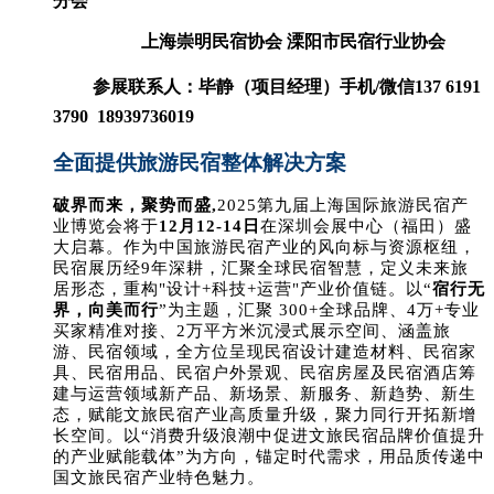
分会
上海崇明民宿协会 溧阳市民宿行业协会
参展联系人：毕静（项目经理）手机/微信137 6191
3790 18939736019
全面提供旅游民宿整体解决方案
破界而来，聚势而盛,
2025
第九届上海国际旅游民宿产
业博览会将于
12月12-14日
在深圳会展中心（福田）盛
大启幕。作为中国旅游民宿产业的风向标与资源枢纽，
民宿展历经9年深耕，汇聚全球民宿智慧，定义未来旅
居形态，重构"设计+科技+运营"产业价值链。以“
宿行无
界，向美而行
”为主题，汇聚 300+全球品牌、4万+专业
买家精准对接、2万平方米沉浸式展示空间、涵盖旅
游、民宿领域，
全方位呈现民宿设计建造材料、民宿家
具、民宿用品、民宿户外景观、民宿房屋及民宿酒店筹
建与运营领域
新产品、新场景、新服务、新趋势、新生
态，赋能文旅民宿产业高质量升级，聚力同行开拓新增
长空间。以“消费升级浪潮中促进文旅民宿品牌价值提升
的产业赋能载体”为方向，锚定时代需求，用品质传递中
国文旅民宿产业特色魅力。