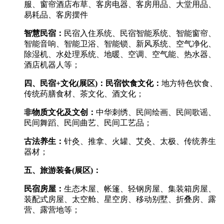
服、窗帘酒店布草、客房电器、客房用品、大堂用品、
易耗品、客房摆件
智慧民宿：
民宿入住系统、民宿智能系统、智能窗帘、
智能音响、智能卫浴、智能锁、新风系统、空气净化、
除湿机、水处理系统、地暖、空调、空气能、热水器、
酒店机器人等；
四、民宿
+
文化
(
展区
)
：民宿饮食文化：
地方特色饮食、
传统药膳食材、茶文化、酒文化；
非物质文化及文创：
中华刺绣、民间绘画、民间歌谣、
民间舞蹈、民间曲艺、民间工艺品；
古法养生：
针灸、推拿、火罐、艾灸、太极、传统养生
器材；
五、
旅游装备
(
展区
)
：
民宿房屋：
生态木屋、帐篷、轻钢房屋、集装箱房屋、
装配式房屋、太空舱、星空房、移动别墅、折叠房、露
营、
露营地
等
；