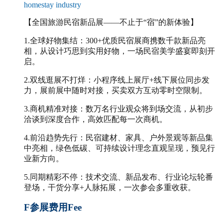
homestay industry
【全国旅游民宿新品展——不止于“宿”的新体验】
1.
全球好物集结：300+优质民宿展商携数千款新品亮
相，从设计巧思到实用好物，一场民宿美学盛宴即刻开
启。
2.
双线逛展不打烊：小程序线上展厅+线下展位同步发
力，展前展中随时对接，买卖双方互动零时空限制。
3.
商机精准对接：数万名行业观众将到场交流，从初步
洽谈到深度合作，高效匹配每一次商机。
4.
前沿趋势先行：民宿建材、家具、户外景观等新品集
中亮相，绿色低碳、可持续设计理念直观呈现，预见行
业新方向。
5.
同期精彩不停：技术交流、新品发布、行业论坛轮番
登场，干货分享+人脉拓展，一次参会多重收获。
F
参展费用Fee