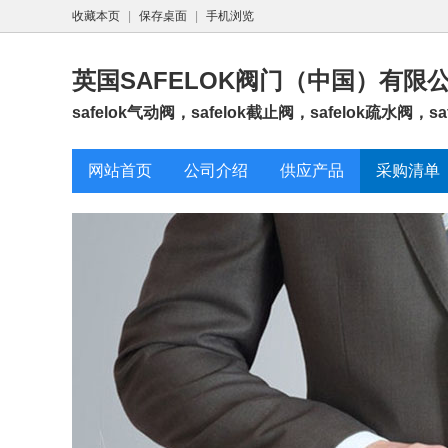
收藏本页
|
保存桌面
|
手机浏览
英国SAFELOK阀门（中国）有限
safelok气动阀，safelok截止阀，safelok疏水阀，saf
网站首页
公司介绍
供应产品
采购清单