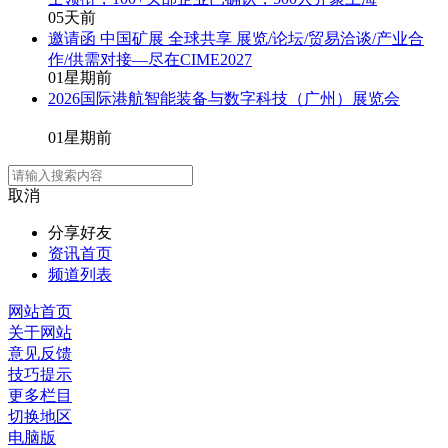
0
5天前
邀请函 中国矿展 全球共享 展览/论坛/贸易洽谈/产业合
作/供需对接—尽在CIME2027
0
1星期前
2026国际港航智能装备与数字科技（广州）展览会
0
1星期前
取消
分享好友
资讯首页
频道列表
网站首页
关于网站
意见反馈
技巧提示
更多栏目
切换地区
电脑版