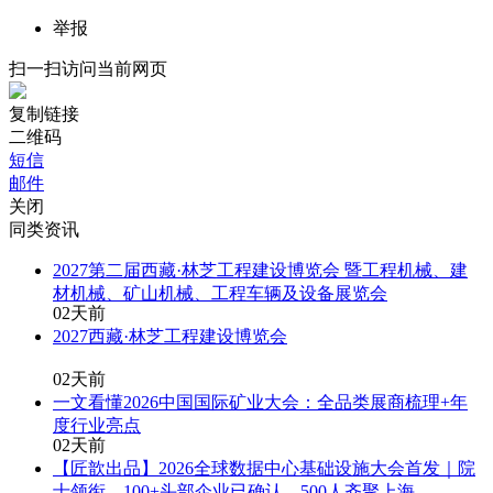
举报
扫一扫访问当前网页
复制链接
二维码
短信
邮件
关闭
同类资讯
2027第二届西藏·林芝工程建设博览会 暨工程机械、建
材机械、矿山机械、工程车辆及设备展览会
0
2天前
2027西藏·林芝工程建设博览会
0
2天前
一文看懂2026中国国际矿业大会：全品类展商梳理+年
度行业亮点
0
2天前
【匠歆出品】2026全球数据中心基础设施大会首发｜院
士领衔，100+头部企业已确认，500人齐聚上海