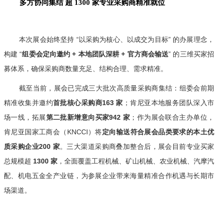
多方协同集结 超 1300 家专业采购商精准就位
本次展会始终坚持 “以采购为核心、以成交为目标” 的办展理念，
构建 “
组委会定向邀约 + 本地团队深耕 + 官方商会输送
” 的三维买家招
募体系，确保采购商数量充足、结构合理、需求精准。
截至当前，展会已完成三大批次高质量采购商集结：组委会前期
精准收集并邀约
首批核心采购商163 家
；肯尼亚本地服务团队深入市
场一线，拓展
第二批新增意向买家942 家
；作为展会联合主办单位，
肯尼亚国家工商会（KNCCI）将
定向输送符合展会品类要求的本土优
质采购企业200 家
。三大渠道采购商叠加整合后，展会目前专业买家
总规模超
1300 家
，全面覆盖工程机械、矿山机械、农业机械、汽摩汽
配、机电五金全产业链，为参展企业带来海量精准合作机遇与长期市
场渠道。