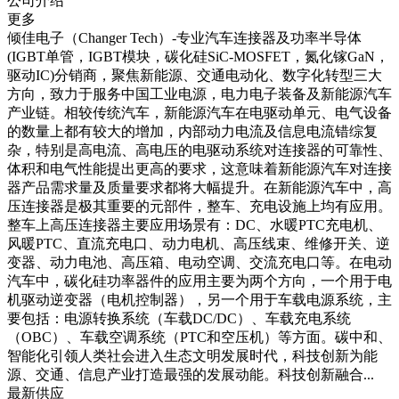
公司介绍
更多
倾佳电子（Changer Tech）-专业汽车连接器及功率半导体
(IGBT单管，IGBT模块，碳化硅SiC-MOSFET，氮化镓GaN，
驱动IC)分销商，聚焦新能源、交通电动化、数字化转型三大
方向，致力于服务中国工业电源，电力电子装备及新能源汽车
产业链。相较传统汽车，新能源汽车在电驱动单元、电气设备
的数量上都有较大的增加，内部动力电流及信息电流错综复
杂，特别是高电流、高电压的电驱动系统对连接器的可靠性、
体积和电气性能提出更高的要求，这意味着新能源汽车对连接
器产品需求量及质量要求都将大幅提升。在新能源汽车中，高
压连接器是极其重要的元部件，整车、充电设施上均有应用。
整车上高压连接器主要应用场景有：DC、水暖PTC充电机、
风暖PTC、直流充电口、动力电机、高压线束、维修开关、逆
变器、动力电池、高压箱、电动空调、交流充电口等。在电动
汽车中，碳化硅功率器件的应用主要为两个方向，一个用于电
机驱动逆变器（电机控制器），另一个用于车载电源系统，主
要包括：电源转换系统（车载DC/DC）、车载充电系统
（OBC）、车载空调系统（PTC和空压机）等方面。碳中和、
智能化引领人类社会进入生态文明发展时代，科技创新为能
源、交通、信息产业打造最强的发展动能。科技创新融合...
最新供应