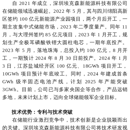
自 2021 年成立，深圳埃克森新能源科技有限公司
在储能领域迅速崛起。2022 年 5 月，其与四川绵阳高新
区签约 100 亿元新能源产业园项目，两个月后开工，一
期主攻集中式储能市场，2023 年二季度量产。同年 11
月，与大理州签约 85 亿元项目，2023 年 1 月开工，规
划生产全极耳磷酸铁锂大圆柱电芯，一期年底投产。
2023 年 5 月，落地珠海，总投入约 100 亿元，8 月开
工，一期预计 2024 年 8 月 30 日前投产。2024 年 1 月
3 日，江苏盐城经开区 100 亿元、18GWh 项目开工，
10GWh 项目预计年底竣工。同时，2024 年建成首条
GWh 级半固态电池产线，计划 2025 年产能突破
3GWh。目前，公司已与多家央国企等合作，产品远销
多地，未来计划上市，迈向全球储能领军企业目标。
技术优势：专利与技术突破
在储能行业激烈竞争中，技术创新是企业脱颖而出
的关键。深圳埃克森新能源科技有限公司将技术研发视