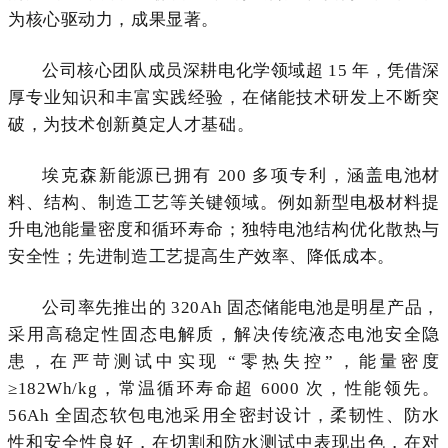
为核心驱动力，成果显著。
公司核心团队成员深耕电化学领域超 15 年，凭借深
厚专业知识和丰富实践经验，在储能技术研发上不断突
破，为技术创新奠定人才基础。
埃克森新能源已拥有 200 多项专利，涵盖电池材
料、结构、制造工艺等关键领域。例如新型电极材料提
升电池能量密度和循环寿命；独特电池结构优化散热与
安全性；先进制造工艺提高生产效率、降低成本。
公司率先推出的 320Ah 固态储能电池是明星产品，
采用高稳定性固态电解质，解决传统液态电池安全隐
患，在严苛测试中实现 “零热失控”，能量密度
≥182Wh/kg，常温循环寿命超 6000 次，性能领先。
56Ah 全固态软包电池采用全密封设计，柔韧性、防水
性和安全性良好，在切割和防水测试中表现出色，在对