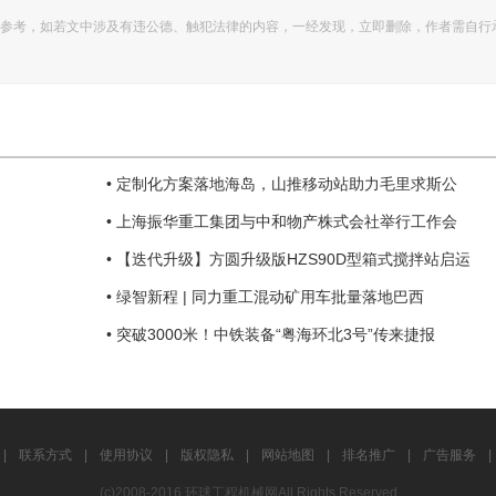
参考，如若文中涉及有违公德、触犯法律的内容，一经发现，立即删除，作者需自行
• 定制化方案落地海岛，山推移动站助力毛里求斯公
• 上海振华重工集团与中和物产株式会社举行工作会
• 【迭代升级】方圆升级版HZS90D型箱式搅拌站启运
• 绿智新程 | 同力重工混动矿用车批量落地巴西
• 突破3000米！中铁装备“粤海环北3号”传来捷报
|
联系方式
|
使用协议
|
版权隐私
|
网站地图
|
排名推广
|
广告服务
|
(c)2008-2016 环球工程机械网All Rights Reserved