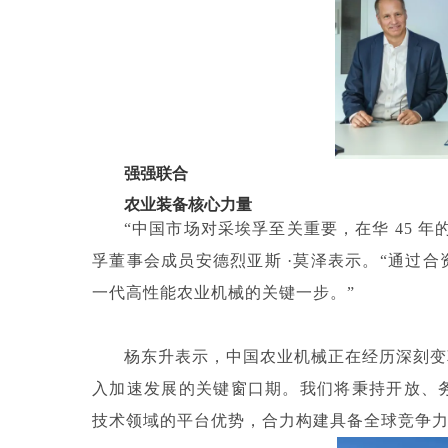
强强联合
农业装备核心力量
“中国市场对采埃孚至关重要，在华 45 
孚董事会成员安德烈亚斯 ·莫泽表示。“通过
一代高性能农业机械的关键一步。”
杨东升
表示，
中国农业机械正在经历深刻变
入加速发展的关键窗口期。我们将秉持开放、
技术领域的平台优势，合力构建具备全球竞争