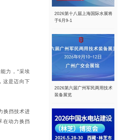
2026第十八届上海国际水展将
于6月9-1
能力，”采埃
，这是迈向下
2026第六届广州军民两用技术
装备展览
力换挡技术
进
孚在动力换挡