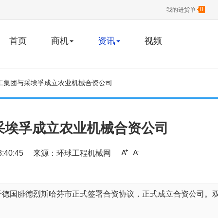
0
我的进货单
首页
商机
资讯
视频
工集团与采埃孚成立农业机械合资公司
采埃孚成立农业机械合资公司
8:40:45
来源：
环球工程机械网
于德国腓德烈斯哈芬市正式签署合资协议，正式成立合资公司。