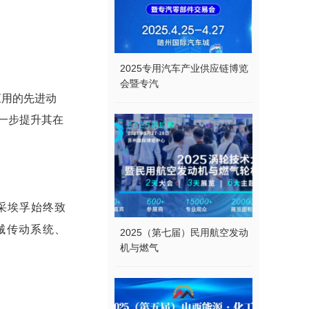
2025专用汽车产业供应链博览
会暨专汽
应用的
先进动
一步提升其在
采埃孚始终致
械传动系统、
2025（第七届）民用航空发动
机与燃气