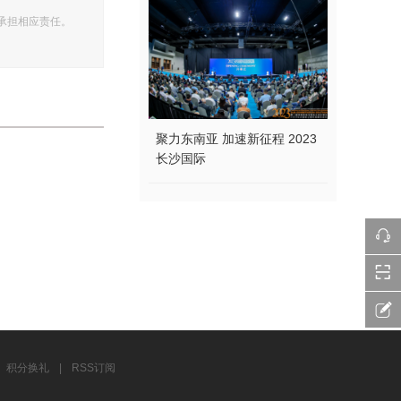
承担相应责任。
聚力东南亚 加速新征程 2023
长沙国际
积分换礼
|
RSS订阅