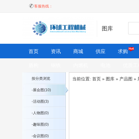
客服热线：
图库
首页
资讯
商城
供应
求购
盾构
钢铁
内燃机
电池
优质工
按分类浏览
当前位置:
首页
»
图库
»
产品图
»
-展会图(10)
-活动图(3)
-人物图(0)
-趣味图(0)
-会议图(0)