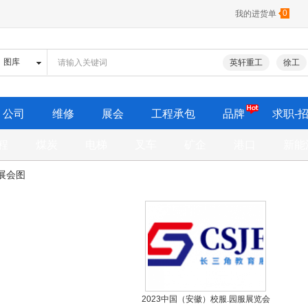
0
我的进货单
英轩重工
徐工
公司
维修
展会
工程承包
品牌
求职-
程
煤炭
电梯
叉车
矿企
港口
新能
展会图
2023中国（安徽）校服.园服展览会