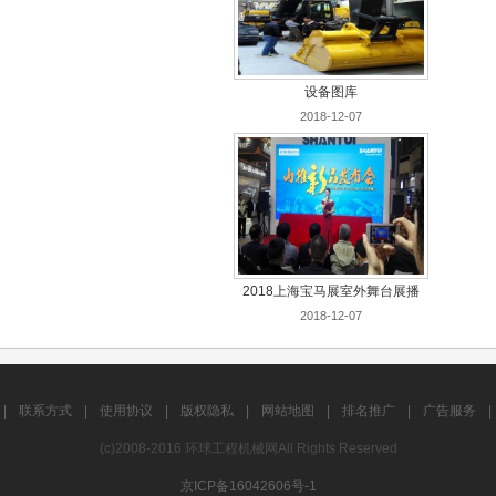
设备图库
2018-12-07
2018上海宝马展室外舞台展播
2018-12-07
|
联系方式
|
使用协议
|
版权隐私
|
网站地图
|
排名推广
|
广告服务
|
(c)2008-2016 环球工程机械网All Rights Reserved
京ICP备16042606号-1