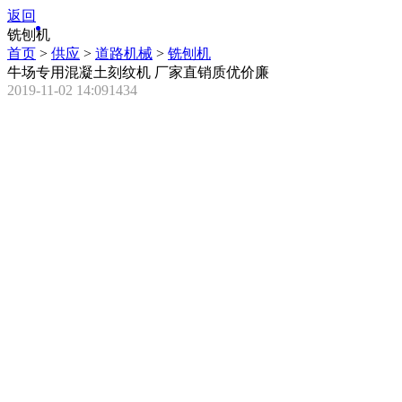
返回
铣刨机
首页
>
供应
>
道路机械
>
铣刨机
牛场专用混凝土刻纹机 厂家直销质优价廉
2019-11-02 14:09
1434