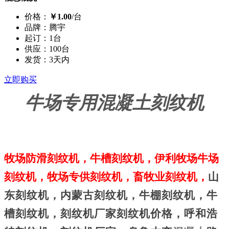
价格：
￥1.00
/台
品牌：
腾宇
起订：
1台
供应：
100台
发货：
3天内
立即购买
牛场专用混凝土刻纹机
牧场防滑刻纹机，牛槽刻纹机，伊利牧场牛场
刻纹机，牧场专供刻纹机，畜牧业刻纹机，
山
东刻纹机，内蒙古刻纹机，牛棚刻纹机，牛
槽刻纹机，刻纹机厂家刻纹机价格，呼和浩