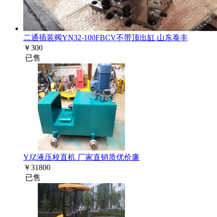
二通插装阀YN32-100FBCV不带顶出缸 山东泰丰
￥
300
已售
YJZ液压校直机 厂家直销质优价廉
￥
31800
已售