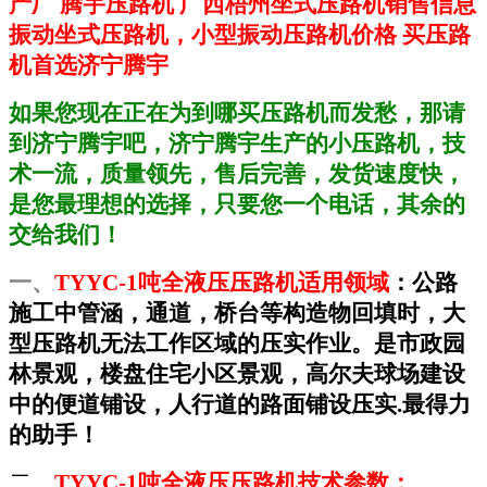
产厂 腾宇压路机 广西梧州坐式压路机销售信息
振动坐式压路机，小型振动压路机价格 买压路
机首选济宁腾宇
如果您现在正在为到哪买压路机而发愁，那请
到济宁腾宇吧，济宁腾宇生产的小压路机，技
术一流，质量领先，售后完善，发货速度快，
是您最理想的选择，只要您一个电话，其余的
交给我们！
一、
TYYC-1
吨全液压压路机适用领域
：公路
施工中管涵，通道，桥台等构造物回填时，大
型压路机无法工作区域的压实作业。是市政园
林景观，楼盘住宅小区景观，高尔夫球场建设
中的便道铺设，人行道的路面铺设压实.最得力
的助手！
二、
TYYC-1
吨全液压压路机技术参数：