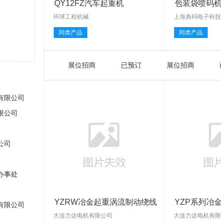
QY12FZ汽车起重机
包装袋喷码机
墨
环球工程机械
上海典码电子科
同类产品
同类产品
展位招商
已预订
展位招商
有限公司
限公司
公司
办事处
YZRW冶金起重涡流制动绕线
YZP系列冶
有限公司
转子电
连第
大连力达电机有限公司
大连力达电机有