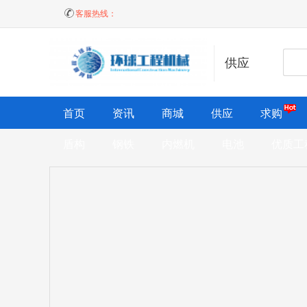
客服热线：
供应
首页
资讯
商城
供应
求购
盾构
钢铁
内燃机
电池
优质工