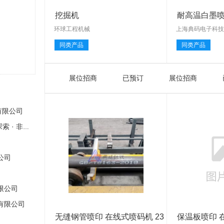
挖掘机
耐高温白墨喷
油
环球工程机械
上海典码电子科
同类产品
同类产品
展位招商
已预订
展位招商
有限公司
新盛集团官网 | 奢华 · 探索 · 非凡体验
公司
限公司
有限公司
无缝钢管喷印 在线式喷码机 23
保温板喷印 