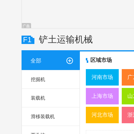
铲土运输机械
F1
区域市场
全部
河南市场
广
挖掘机
上海市场
山
装载机
河北市场
浙
滑移装载机