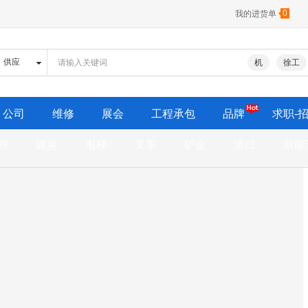
0
我的进货单
机
徐工
公司
维修
展会
工程承包
品牌
求职-
程
煤炭
电梯
叉车
矿企
港口
新能