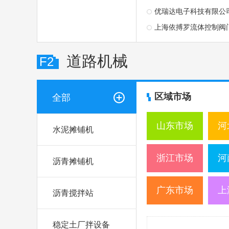
优瑞达电子科技有限公
上海依搏罗流体控制阀
道路机械
F2
区域市场
全部
山东市场
河
水泥摊铺机
浙江市场
河
沥青摊铺机
广东市场
上
沥青搅拌站
稳定土厂拌设备