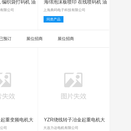
 编织袋打码机 油
海绵泡沫板喷印 在线喷码机 油
墨
技有限公司
上海典码电子科技有限公司
同类产品
已预订
展位招商
展位招商
金起重变频电机大
YZR绕线转子冶金起重电机大
连第
限公司
大连力达电机有限公司