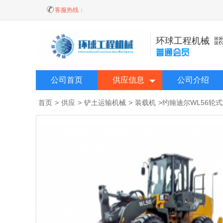
客服热线：
环球工程机械
公司首页
供应信息
公司介绍
首页
>
供应
>
铲土运输机械
>
装载机
>
约翰迪尔WL56轮