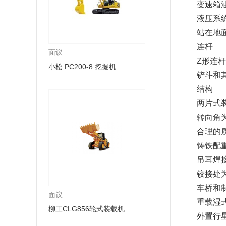
变速箱
液压系
站在地
连杆
面议
Z形连
小松 PC200-8 挖掘机
铲斗和
结构
两片式
转向角为
合理的
铸铁配
吊耳焊
铰接处
车桥和
面议
重载湿
柳工CLG856轮式装载机
外置行