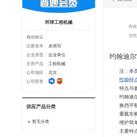
环球工程机械
有效
浏览
身份验证
|
注册资本
|
未填写
企业类型
|
企业单位
约翰迪尔
主营产品
|
工程机械
注：本
公司地区
|
北京
性能特
公司荣誉
|
特点与
约翰迪尔
换挡平
供应产品分类
重载车
暂无分类
维护简
主要特