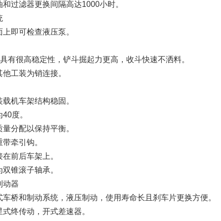
油和过滤器更换间隔高达1000小时。
统
面上即可检查液压泵。
杆具有很高稳定性，铲斗掘起力更高，收斗快速不洒料。
其他工装为销连接。
装载机车架结构稳固。
40度。
质量分配以保持平衡。
重带牵引钩。
接在前后车架上。
为双锥滚子轴承。
制动器
式车桥和制动系统，液压制动，使用寿命长且刹车片更换方便。
星式终传动，开式差速器。