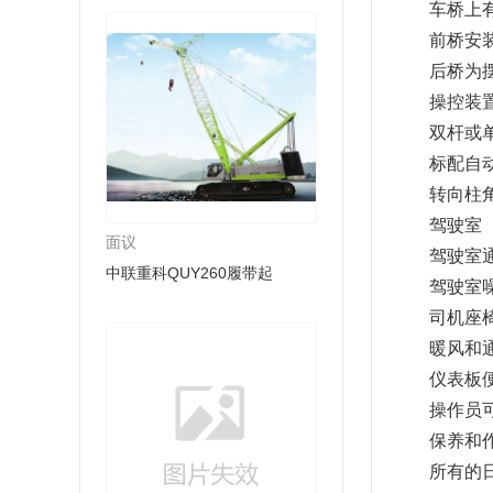
车桥上
前桥安
后桥为
操控装
双杆或
标配自
转向柱
驾驶室
面议
驾驶室通
中联重科QUY260履带起
驾驶室
司机座
暖风和
仪表板
操作员
保养和
所有的