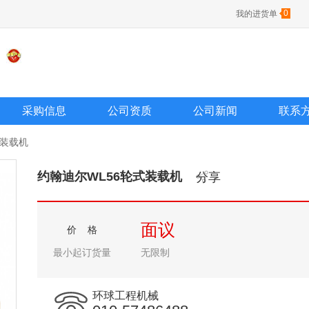
0
我的进货单
采购信息
公司资质
公司新闻
联系
式装载机
约翰迪尔WL56轮式装载机
分享
面议
价 格
最小起订货量
无限制
环球工程机械