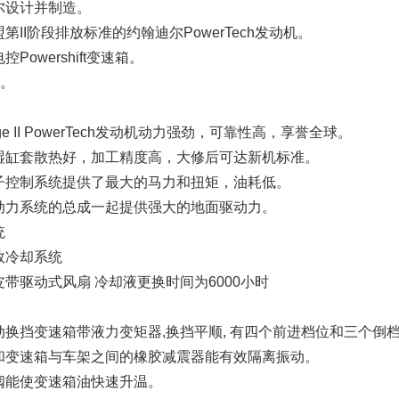
尔设计并制造。
第II阶段排放标准的约翰迪尔PowerTech发动机。
Powershift变速箱。
杆。
tage II PowerTech发动机动力强劲，可靠性高，享誉全球。
湿缸套散热好，加工精度高，大修后可达新机标准。
子控制系统提供了最大的马力和扭矩，油耗低。
动力系统的总成一起提供强大的地面驱动力。
统
效冷却系统
带驱动式风扇 冷却液更换时间为6000小时
动换挡变速箱带液力变矩器,换挡平顺, 有四个前进档位和三个倒
和变速箱与车架之间的橡胶减震器能有效隔离振动。
阀能使变速箱油快速升温。