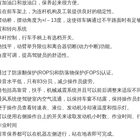
有加油口和放油口，保养起来很方便。
装在前车架上，为连杆机构及工装提供良好的稳定性。
摆动桥，摆动角度为+/－13度，这使得车辆通过不平路面时有
置和转向系统
单杆控制，行车手柄上有选档开关。
动找平，动臂举升限位和离合器切断(动力中断)功能。
角度可调，提高驾驶员的舒适性。
过了防滚翻保护(ROPS)和防落物保护(FOPS)认证。
噪音水平低，只有83分贝，减少操作员疲劳。
椅包括高靠背，扶手，机械减震系统并且可以前后调整来适应不
通风系统使驾驶室内空气流通，以保持车窗不结露，保持操作员
便于操作员查看转速表、液位、发动机冷却液温度和指示灯。
可以使用右侧操作台上的开关来读取发动机小时数、作业时间、
作业时间
日常保养都可以在机器左侧进行，站在地表即可完成。