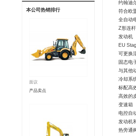
约翰迪
本公司热销排行
符合欧盟
全自动电控
Z形连
发动机
EU S
可更换
固态电
与其他
冷却系
面议
标配高
产品卖点
高效的皮
变速箱
电控自
发动机
热旁通