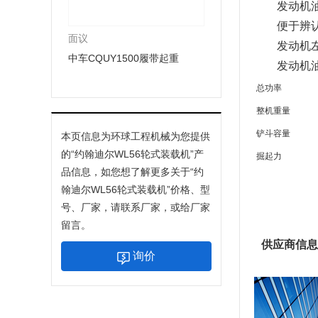
发动机
便于辨
面议
发动机
中车CQUY1500履带起重
发动机
总功率
整机重量
铲斗容量
本页信息为环球工程机械为您提供
的“
约翰迪尔WL56轮式装载机
”产
掘起力
品信息，如您想了解更多关于“
约
翰迪尔WL56轮式装载机
”价格、型
号、厂家，请联系厂家，或给厂家
留言。
供应商信息
询价