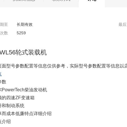
期至
长期有效
最后
次数
5259
WL56轮式装载机
页面型号参数配置等信息仅供参考，实际型号参数配置等信息以
点
参数
PowerTech柴油发动机
顺的四速ZF变速箱
桥和制动系统
单而成本低廉特点详细介绍
点介绍