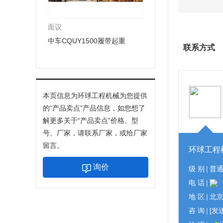
面议
中车CQUY1500履带起重
联系方式
本页信息为环球工程机械为您提供
的“
产品卖点
”产品信息，如您想了
解更多关于“
产品卖点
”价格、型
号、厂家，请联系厂家，或给厂家
留言。
环球工程
询价
级 别
|
普
电 话
|
地 区
|
北
咨 询
|
[发