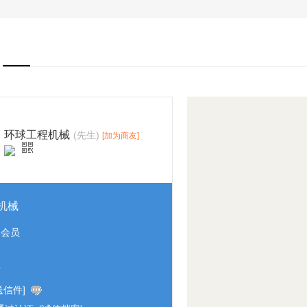
环球工程机械
(先生)
[加为商友]
机械
通会员
京
送信件]