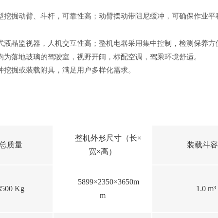
型挖掘动臂、斗杆，可靠性高；动臂摆动带阻尼缓冲，可确保作业平
式液晶监视器，人机交互性高；整机电器采用集中控制，检测保养方
均为落地玻璃的驾驶室，视野开阔，标配空调，驾乘环境舒适。
种挖掘或装载附具，满足用户多样化需求。
整机外形尺寸（长×
总质量
装载斗容
宽×高）
5899×2350×3650m
8500 Kg
1.0 m³
m