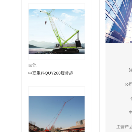
面议
中联重科QUY260履带起
公
主营产