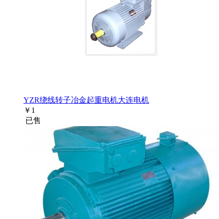
YZR绕线转子冶金起重电机大连电机
￥
1
已售