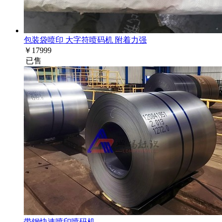
包装袋喷印 大字符喷码机 附着力强
￥
17999
已售
带钢快速喷印喷码机