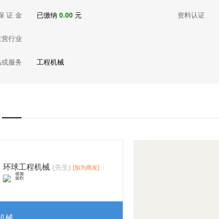
保 证 金
已缴纳
0.00
元
资料认证
主营行业
品或服务
工程机械
环球工程机械
(先生)
[加为商友]
机械