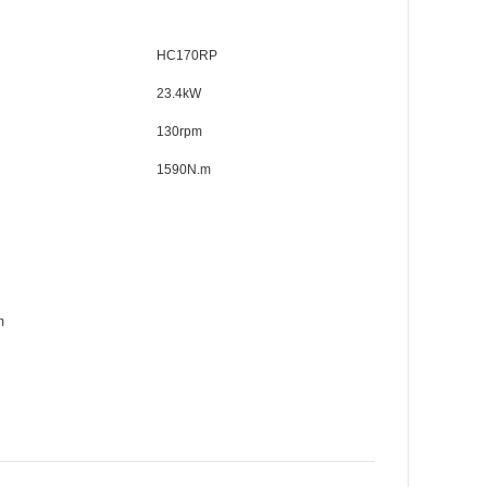
HC170RP
23.4kW
130rpm
1590N.m
m