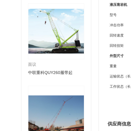
液压凿岩机
型号
冲击功率
回转速度
回转扭矩
外型尺寸
面议
重量
中联重科QUY260履带起
运输状态（长
工作状态（长
供应商信息