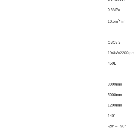
0.8MPa
³
10.5m
/min
QSC8.3
194kW/2200rp
450L
8000mm
5000mm
1200mm
140°
-20°～+90°