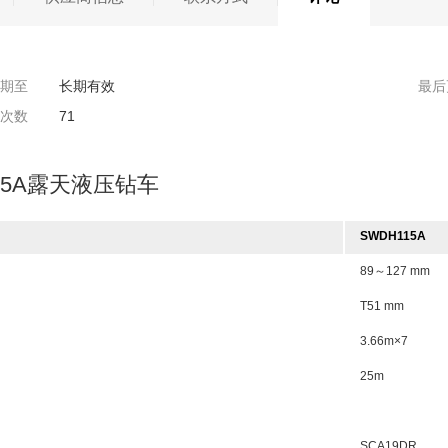
期至
长期有效
最后
次数
71
15A露天液压钻车
SWDH115A
89～127 mm
T51 mm
3.66m×7
25m
SCA19DR