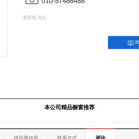
010-57486488
发货地
北京
本公司精品橱窗推荐
供应商信息
联系方式
评论