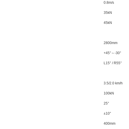
0.8m/s
35kN
45kN
2800mm
+45°～-30°
L15° / R55°
3.5/2.0 km/h
100kN
25°
±10°
400mm