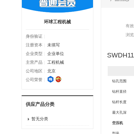
环球工程机械
有效
浏览
身份验证
|
注册资本
|
未填写
企业类型
|
企业单位
SWDH1
主营产品
|
工程机械
公司地区
|
北京
公司荣誉
|
钻孔范围
钻杆直径
钻杆长度
供应产品分类
最大孔深
暂无分类
空压机
型号