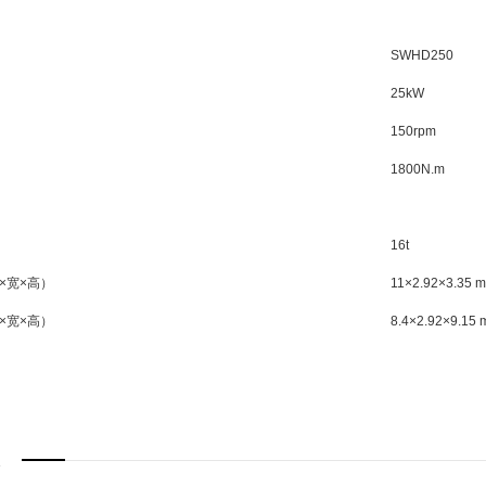
SWHD250
25kW
150rpm
1800N.m
16t
×宽×高）
11×2.92×3.35 m
×宽×高）
8.4×2.92×9.15 