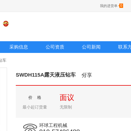
0
我的进货单
采购信息
公司资质
公司新闻
联系
钻车
SWDH115A露天液压钻车
分享
面议
价 格
最小起订货量
无限制
环球工程机械