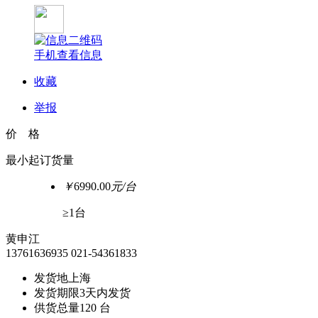
手机查看信息
收藏
举报
价 格
最小起订货量
￥
6990.00
元/台
≥1台
黄申江
13761636935
021-54361833
发货地
上海
发货期限
3天内发货
供货总量
120 台