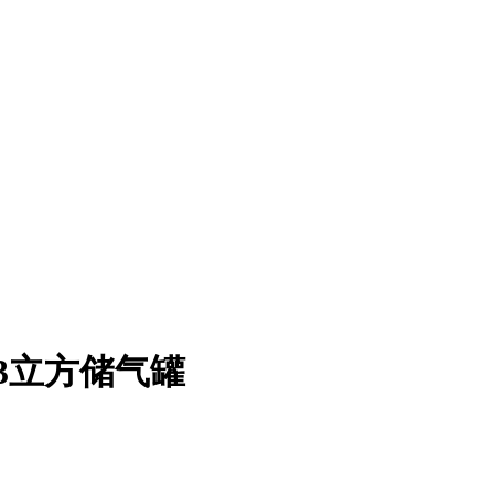
 3立方储气罐