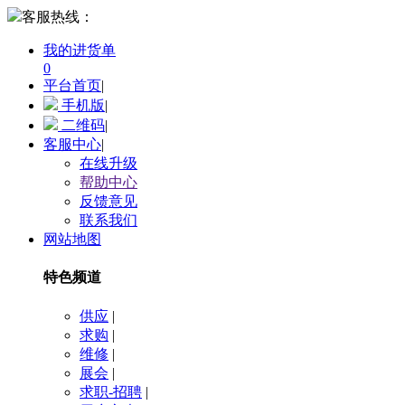
客服热线：
我的进货单
0
平台首页
|
手机版
|
二维码
|
客服中心
|
在线升级
帮助中心
反馈意见
联系我们
网站地图
特色频道
供应
|
求购
|
维修
|
展会
|
求职-招聘
|