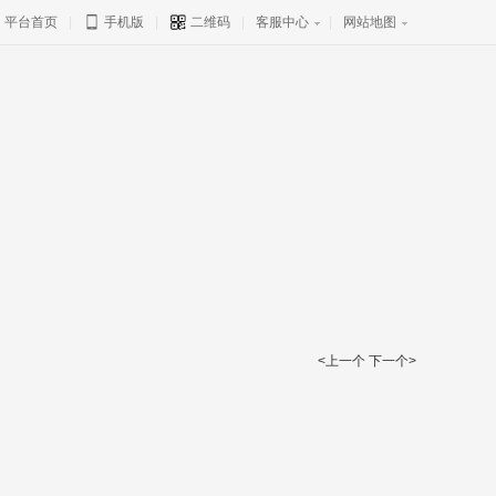
平台首页
|
手机版
|
二维码
|
客服中心
|
网站地图
<上一个
下一个>