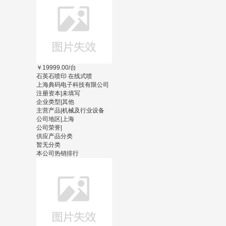
￥
19999.00
/台
石英石喷印 在线式喷
上海典码电子科技有限公司
注册资本
|
未填写
企业类型
|
其他
主营产品
|
机械及行业设备
公司地区
|
上海
公司荣誉
|
供应产品分类
暂无分类
本公司热销排行