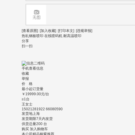
[查看原图]
[加入收藏]
[打印本文]
[违规举报]
热轧钢板喷印 在线喷码机 耐高温喷印
分享
扫一扫
手机查看信息
收藏
举报
价 格
最小起订货量
￥
19999.00
元/台
≥1台
王女士
15021281922
66080590
发货地
上海
发货期限
7天内发货
供货总量
200 台
购买
加入购物车
本公司精品橱窗推荐