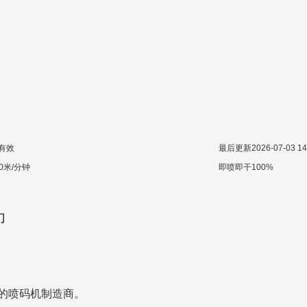
有效
最后更新
2026-07-03 14
80米/分钟
即喷即干
100%
印
-的喷码机制造商。