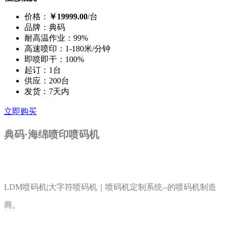
价格：
￥19999.00
/台
品牌：
典码
耐高温作业：
99%
高速喷印：
1-180米/分钟
即喷即干：
100%
起订：
1台
供应：
200台
发货：
7天内
立即购买
典码·海绵喷印喷码机
LDM喷码机|大字符喷码机｜喷码机定制系统--的喷码机制造
商。